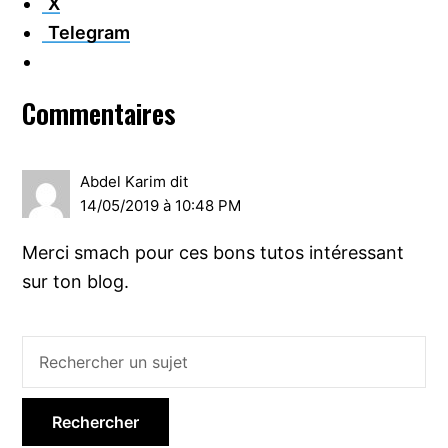
X
Telegram
Interactions
Commentaires
du
lecteur
Abdel Karim
dit
14/05/2019 à 10:48 PM
Merci smach pour ces bons tutos intéressant
sur ton blog.
Barre
latérale
principale