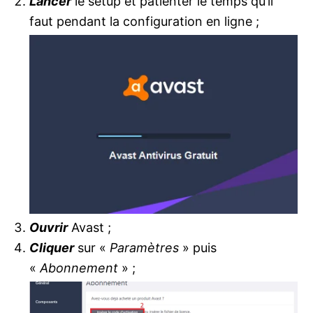
Lancer
le setup et patienter le temps qu’il
faut pendant la configuration en ligne ;
Ouvrir
Avast ;
Cliquer
sur «
Paramètres
» puis
«
Abonnement
» ;