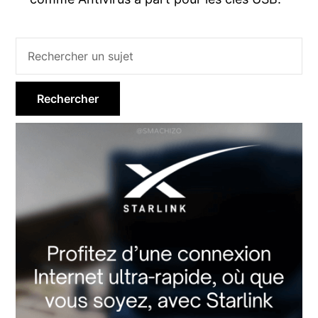
Barre
latérale
principale