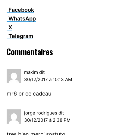
Facebook
WhatsApp
X
Telegram
Interactions
Commentaires
du
lecteur
maxim
dit
30/12/2017 à 10:13 AM
mr6 pr ce cadeau
jorge rodrigues
dit
30/12/2017 à 2:38 PM
tres bien merci sostuto