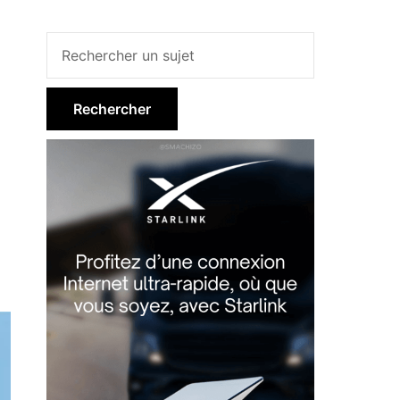
Barre
latérale
principale