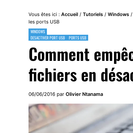
Vous êtes ici :
Accueil
/
Tutoriels
/
Windows
/
les ports USB
WINDOWS
DESACTIVER PORT USB
PORTS USB
Comment empêch
fichiers en désa
06/06/2016
par
Olivier Ntanama