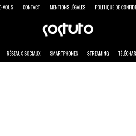
Z-VOUS
CONTACT
MENTIONS LÉGALES
POLITIQUE DE CONFID
SOSTUTO
Les
Meilleurs
Trucs
et
RÉSEAUX SOCIAUX
SMARTPHONES
STREAMING
TÉLÉCHA
Astuces
Informatiques