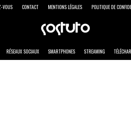
Z-VOUS
CONTACT
MENTIONS LÉGALES
POLITIQUE DE CONFID
SOSTUTO
Les
Meilleurs
Trucs
et
RÉSEAUX SOCIAUX
SMARTPHONES
STREAMING
TÉLÉCHA
Astuces
Informatiques