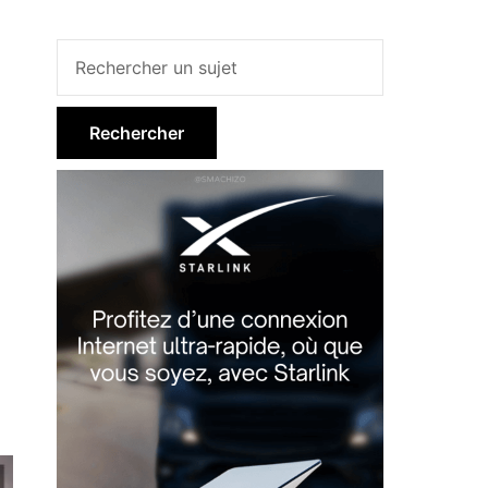
Barre
latérale
principale