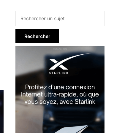
Barre
latérale
principale