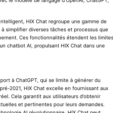
avec le modèle de langage d’OpenAI, ChatGPT,
 intelligent, HIX Chat regroupe une gamme de
 à simplifier diverses tâches et processus que
nnement. Ces fonctionnalités étendent les limite
un chatbot AI, propulsant HIX Chat dans une
pport à ChatGPT, qui se limite à générer du
pré-2021, HIX Chat excelle en fournissant aux
el. Cela garantit aux utilisateurs d’obtenir
actuelles et pertinentes pour leurs demandes.
chnologie AI révolutionnaire, HIX Chat peut