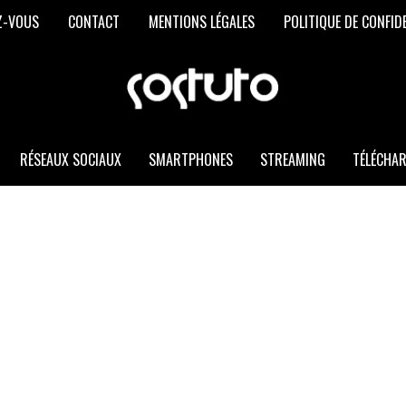
Z-VOUS
CONTACT
MENTIONS LÉGALES
POLITIQUE DE CONFID
SOSTUTO
Les
Meilleurs
Trucs
et
RÉSEAUX SOCIAUX
SMARTPHONES
STREAMING
TÉLÉCHA
Astuces
Informatiques