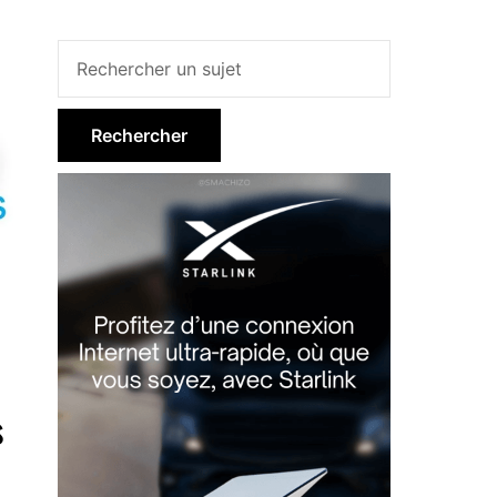
Barre
latérale
principale
s