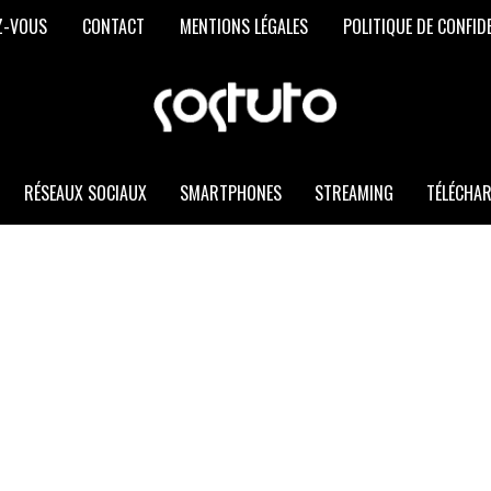
Z-VOUS
CONTACT
MENTIONS LÉGALES
POLITIQUE DE CONFID
SOSTUTO
Les
Meilleurs
Trucs
et
RÉSEAUX SOCIAUX
SMARTPHONES
STREAMING
TÉLÉCHA
Astuces
Informatiques