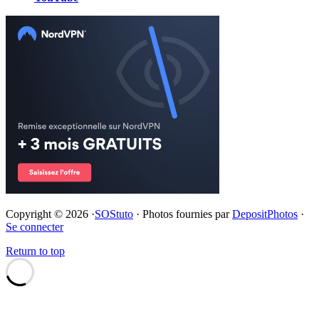
Copyright © 2026 ·
SOStuto
· Photos fournies par
DepositPhotos
·
Se connecter
Return to top