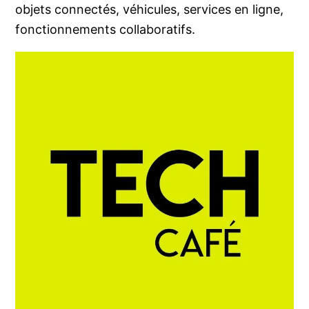
objets connectés, véhicules, services en ligne,
fonctionnements collaboratifs.