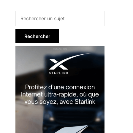
Barre
latérale
principale