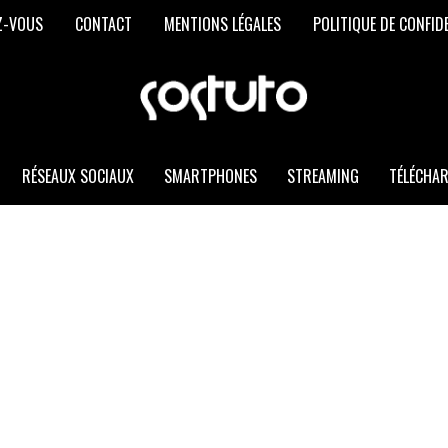
Z-VOUS
CONTACT
MENTIONS LÉGALES
POLITIQUE DE CONFID
SOSTUTO
Les
Meilleurs
Trucs
et
RÉSEAUX SOCIAUX
SMARTPHONES
STREAMING
TÉLÉCHA
Astuces
Informatiques