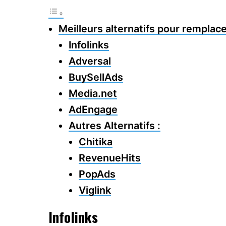
Meilleurs alternatifs pour rempla
Infolinks
Adversal
BuySellAds
Media.net
AdEngage
Autres Alternatifs :
Chitika
RevenueHits
PopAds
Viglink
Infolinks