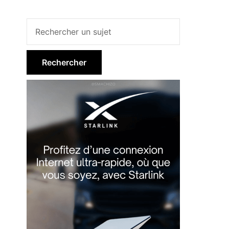
Barre
)
latérale
principale