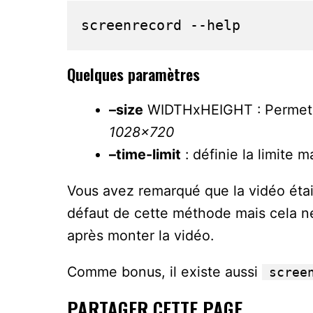
screenrecord --help
Quelques paramètres
–size
WIDTHxHEIGHT : Permet de
1028×720
–time-limit
: définie la limite 
Vous avez remarqué que la vidéo était 
défaut de cette méthode mais cela ne
après monter la vidéo.
Comme bonus, il existe aussi
scree
PARTAGER CETTE PAGE