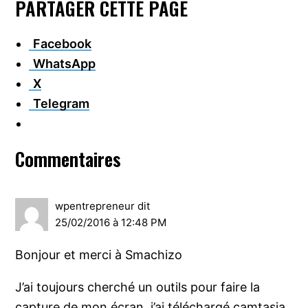
PARTAGER CETTE PAGE
Facebook
WhatsApp
X
Telegram
Interactions
Commentaires
du
lecteur
wpentrepreneur
dit
25/02/2016 à 12:48 PM
Bonjour et merci à Smachizo
J’ai toujours cherché un outils pour faire la
capture de mon écran, j’ai téléchargé camtasia,