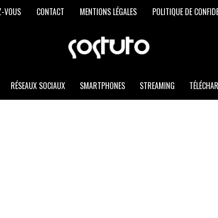
Z-VOUS
CONTACT
MENTIONS LÉGALES
POLITIQUE DE CONFID
SOSTUTO
Les
Meilleurs
Trucs
et
RÉSEAUX SOCIAUX
SMARTPHONES
STREAMING
TÉLÉCHA
Astuces
Informatiques