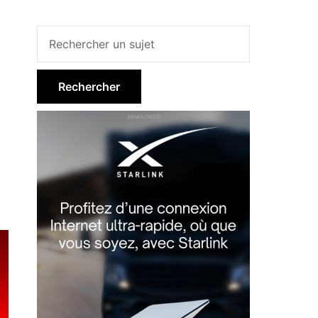
Barre
latérale
principale