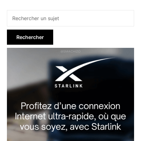
Barre
latérale
principale