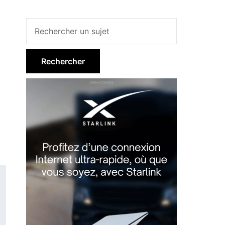
Barre
latérale
principale