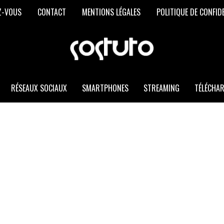
Z-VOUS
CONTACT
MENTIONS LÉGALES
POLITIQUE DE CONFID
SOSTUTO
Les
Meilleurs
Trucs
et
RÉSEAUX SOCIAUX
SMARTPHONES
STREAMING
TÉLÉCHA
Astuces
Informatiques