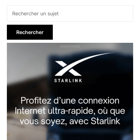
Barre
latérale
principale