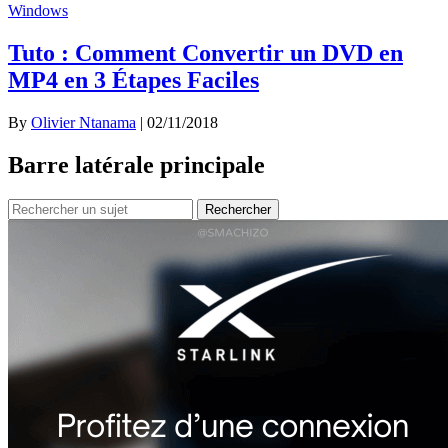
Windows
Tuto : Comment Convertir un DVD en
MP4 en 3 Étapes Faciles
By
Olivier Ntanama
|
02/11/2018
Barre latérale principale