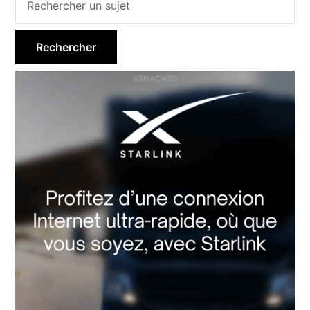
Barre
latérale
principale