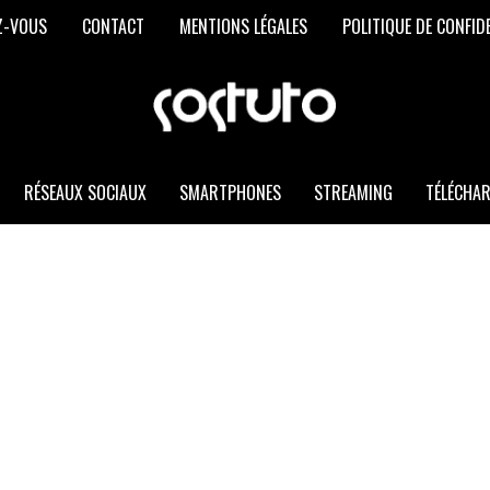
Z-VOUS
CONTACT
MENTIONS LÉGALES
POLITIQUE DE CONFID
SOSTUTO
Les
Meilleurs
Trucs
et
RÉSEAUX SOCIAUX
SMARTPHONES
STREAMING
TÉLÉCHA
Astuces
Informatiques