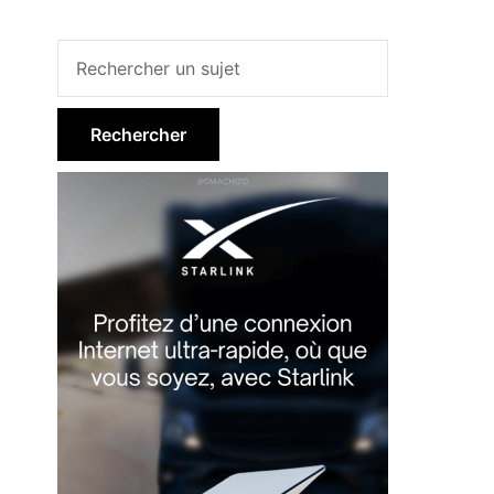
Barre
latérale
principale