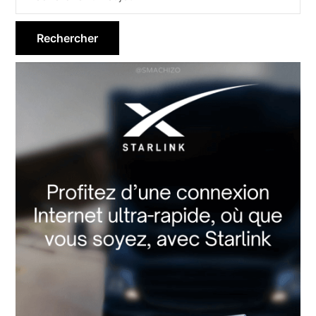
latérale
principale