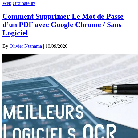
Web
Ordinateurs
Comment Supprimer Le Mot de Passe
d’un PDF avec Google Chrome / Sans
Logiciel
By
Olivier Ntanama
|
10/09/2020