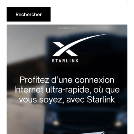
latérale
principale