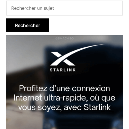
Barre
latérale
principale