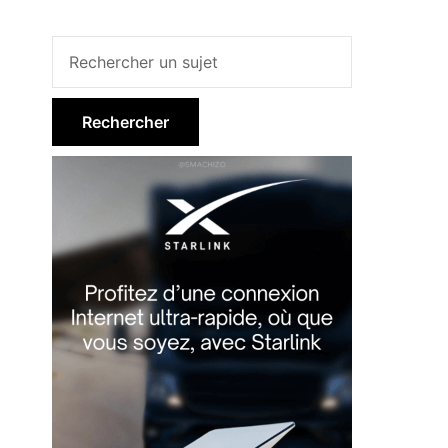
Barre
latérale
principale