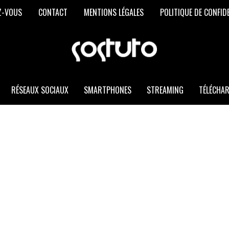
Z-VOUS
CONTACT
MENTIONS LÉGALES
POLITIQUE DE CONFID
SOSTUTO
Les
Meilleurs
Trucs
et
RÉSEAUX SOCIAUX
SMARTPHONES
STREAMING
TÉLÉCHA
Astuces
Informatiques