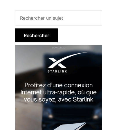
Barre
latérale
principale