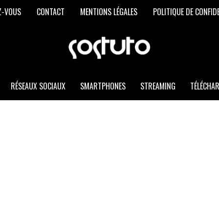
Z-VOUS
CONTACT
MENTIONS LÉGALES
POLITIQUE DE CONFID
SOSTUTO
Les
Meilleurs
Trucs
et
RÉSEAUX SOCIAUX
SMARTPHONES
STREAMING
TÉLÉCHA
Astuces
Informatiques