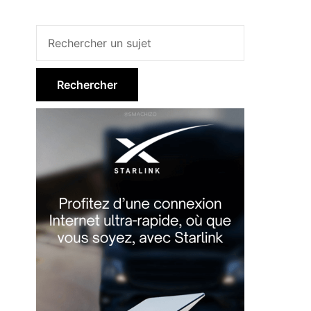
Barre
latérale
principale