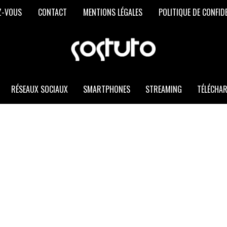
Z-VOUS
CONTACT
MENTIONS LÉGALES
POLITIQUE DE CONFID
SOSTUTO
Les
Meilleurs
Trucs
et
RÉSEAUX SOCIAUX
SMARTPHONES
STREAMING
TÉLÉCHA
Astuces
Informatiques