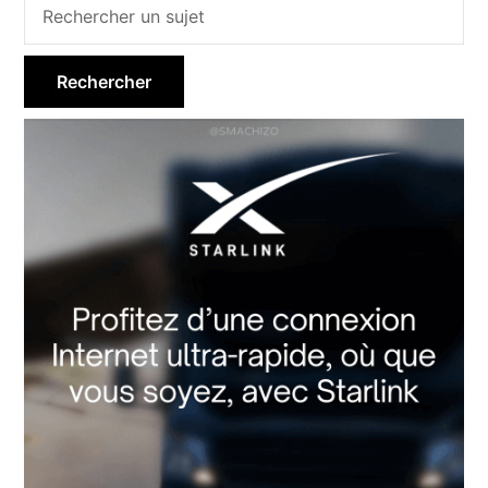
Barre
latérale
principale