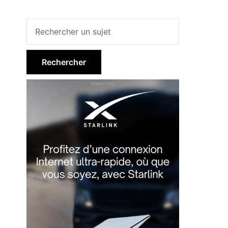
Barre
latérale
principale