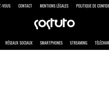
Z-VOUS
CONTACT
MENTIONS LÉGALES
POLITIQUE DE CONFID
SOSTUTO
Les
Meilleurs
Trucs
et
RÉSEAUX SOCIAUX
SMARTPHONES
STREAMING
TÉLÉCHA
Astuces
Informatiques