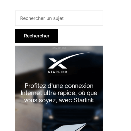
Barre
latérale
principale