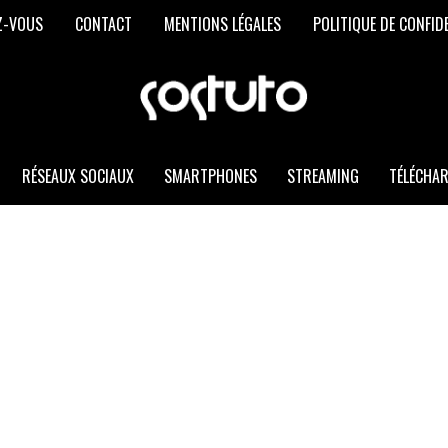
Z-VOUS
CONTACT
MENTIONS LÉGALES
POLITIQUE DE CONFID
SOSTUTO
Les
Meilleurs
Trucs
et
RÉSEAUX SOCIAUX
SMARTPHONES
STREAMING
TÉLÉCHA
Astuces
Informatiques