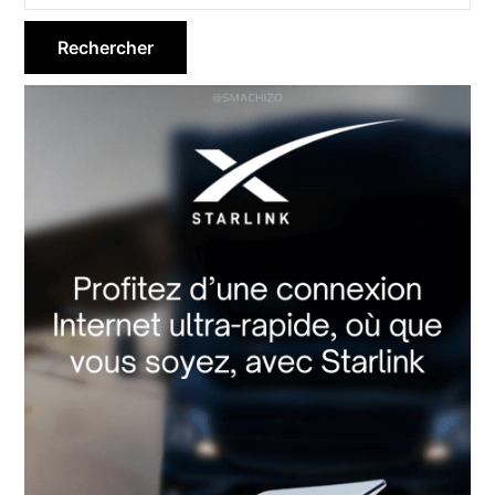
latérale
principale