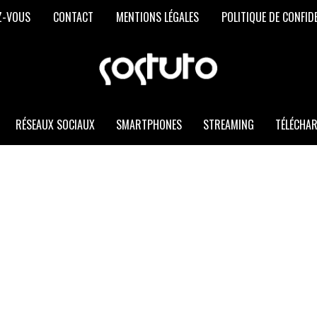
Z-VOUS
CONTACT
MENTIONS LÉGALES
POLITIQUE DE CONFID
SOSTUTO
Les
Meilleurs
Trucs
et
RÉSEAUX SOCIAUX
SMARTPHONES
STREAMING
TÉLÉCHA
Astuces
Informatiques