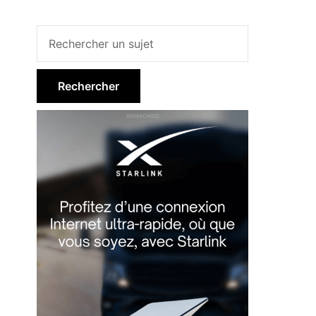
Barre
latérale
principale