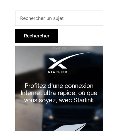
Barre
latérale
principale