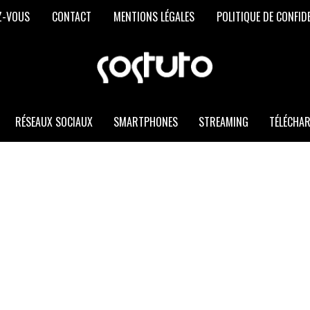
Z-VOUS
CONTACT
MENTIONS LÉGALES
POLITIQUE DE CONFID
SOSTUTO
Les
Meilleurs
Trucs
et
RÉSEAUX SOCIAUX
SMARTPHONES
STREAMING
TÉLÉCHA
Astuces
Informatiques