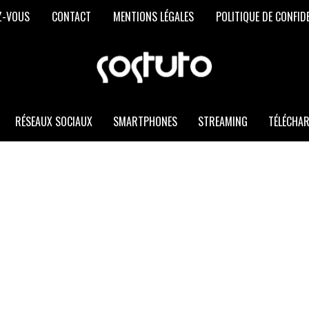
Z-VOUS
CONTACT
MENTIONS LÉGALES
POLITIQUE DE CONFID
SOSTUTO
Les
Meilleurs
Trucs
et
RÉSEAUX SOCIAUX
SMARTPHONES
STREAMING
TÉLÉCHA
Astuces
Informatiques