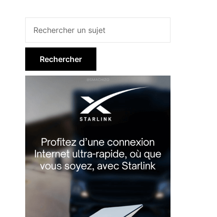
Barre
latérale
principale