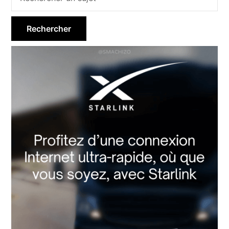
latérale
principale