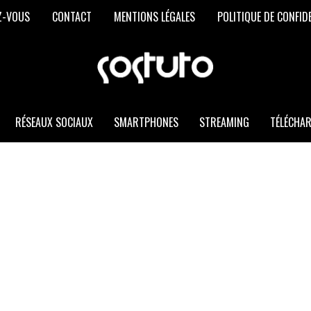
Z-VOUS
CONTACT
MENTIONS LÉGALES
POLITIQUE DE CONFID
SOSTUTO
Les
Meilleurs
Trucs
et
RÉSEAUX SOCIAUX
SMARTPHONES
STREAMING
TÉLÉCHA
Astuces
Informatiques