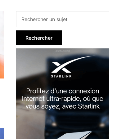
Barre
latérale
principale